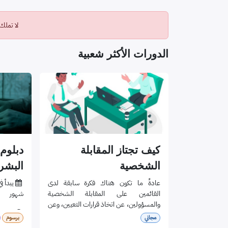
لا تملك
الدورات الأكثر شعبية
كيف تجتاز المقابلة
دبلوم 
الشخصية
البشر
عادةً ما تكون هناك فكرة سابقة لدى
​
القائمين على المقابلة الشخصية
شهور
والمسؤولين، عن اتخاذ قرارات التعيين، وعن
​
مسائي
الصفات التي يبحثون عنها في موظفيهم
مجاني
برسوم
الجدد، ويتوقعون إمكانية ملاحظة هذه